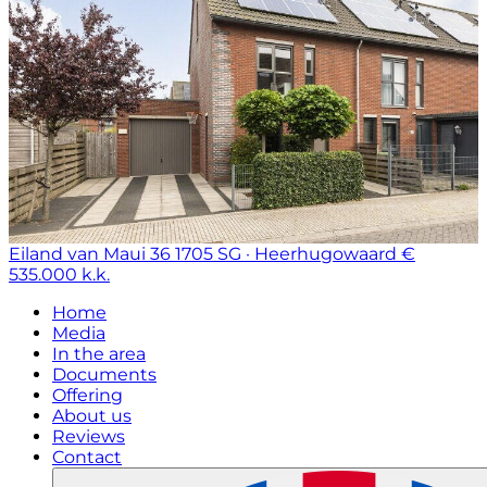
Eiland van Maui 36
1705 SG · Heerhugowaard
€
535.000 k.k.
Home
Media
In the area
Documents
Offering
About us
Reviews
Contact