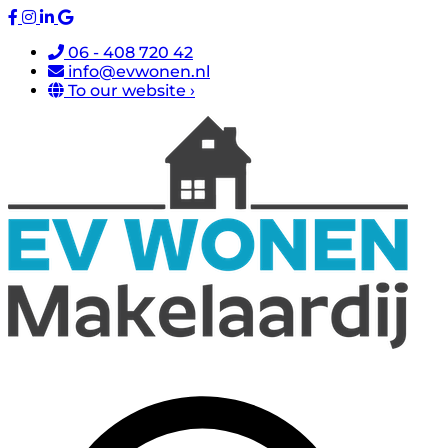
06 - 408 720 42
info@evwonen.nl
To our website ›