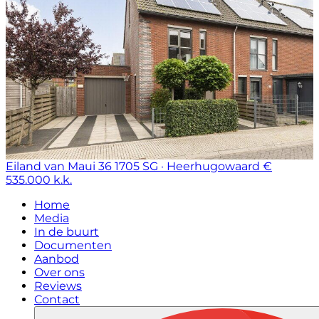
Eiland van Maui 36
1705 SG · Heerhugowaard
€
535.000 k.k.
Home
Media
In de buurt
Documenten
Aanbod
Over ons
Reviews
Contact