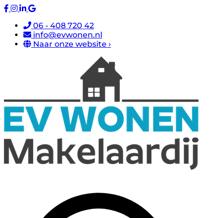
06 - 408 720 42
info@evwonen.nl
Naar onze website ›