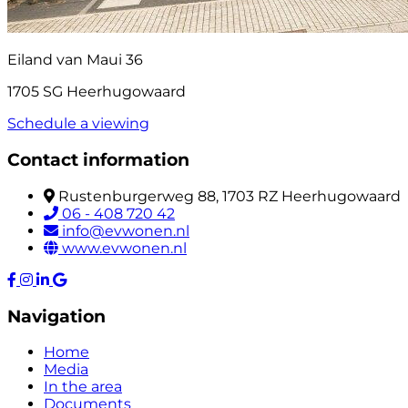
Eiland van Maui 36
1705 SG Heerhugowaard
Schedule a viewing
Contact information
Rustenburgerweg 88, 1703 RZ Heerhugowaard
06 - 408 720 42
info@evwonen.nl
www.evwonen.nl
Navigation
Home
Media
In the area
Documents