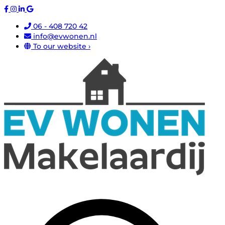
06 - 408 720 42
info@evwonen.nl
To our website ›