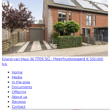
1705 SG · Heerhugowaard
Eiland van Maui 36
€ 535.000
k.k.
Home
Media
In the area
Documents
Offering
About us
Reviews
Contact